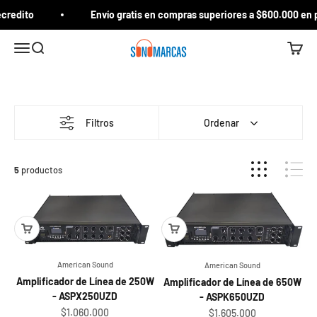
Ir al contenido
credito
Envío gratis en compras superiores a $600.000 en p
Sonomarcas
Menú
Buscar
Carrito
Filtros
Ordenar
5
productos
American Sound
American Sound
Amplificador de Línea de 250W
Amplificador de Línea de 650W
- ASPX250UZD
- ASPK650UZD
Sale price
Sale price
$1.060.000
$1.605.000