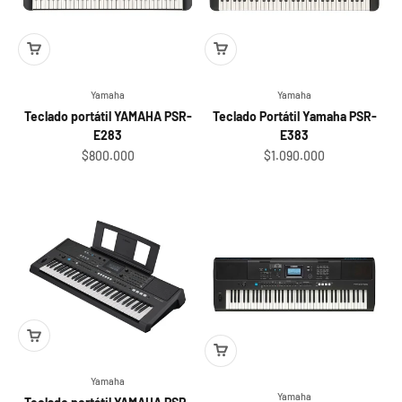
Yamaha
Yamaha
Teclado portátil YAMAHA PSR-
Teclado Portátil Yamaha PSR-
E283
E383
Sale price
Sale price
$800.000
$1.090.000
Yamaha
Yamaha