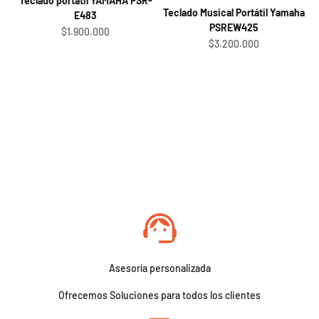
Teclado portátil YAMAHA PSR-
Teclado Musical Portátil Yamaha
E483
PSREW425
Sale price
$1.900.000
Sale price
$3.200.000
Asesoría personalizada
Ofrecemos Soluciones para todos los clientes