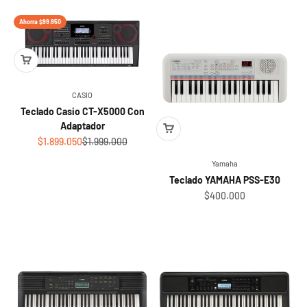
Ahorra $99.950
CASIO
Teclado Casio CT-X5000 Con
Adaptador
Sale price
Regular price
$1.899.050
$1.999.000
Yamaha
Teclado YAMAHA PSS-E30
Sale price
$400.000