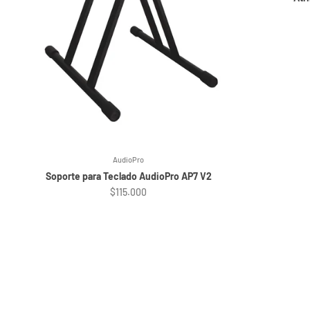
AudioPro
Soporte para Teclado AudioPro AP7 V2
Precio de oferta
$115.000