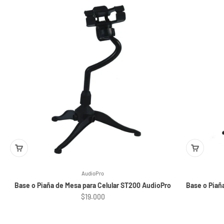
AudioPro
Base o Piaña de Mesa para Celular ST200 AudioPro
Base o Piañ
Precio de oferta
$19.000