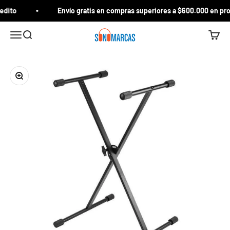
Ir al contenido
edito
Envío gratis en compras superiores a $600.000 en prod
Sonomarcas
Menú
Buscar
Carrito
Zoom