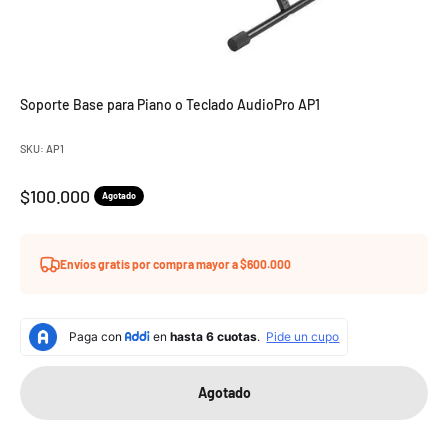
Soporte Base para Piano o Teclado AudioPro AP1
SKU: AP1
Precio de oferta
$100.000
Agotado
Envíos gratis por compra mayor a $600.000
Agotado