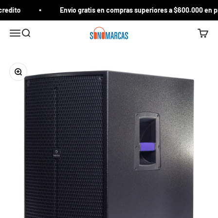
Ir al contenido
redito
Envío gratis en compras superiores a $600.000 en pr
Sonomarcas
Menú
Buscar
Carrito
Zoom