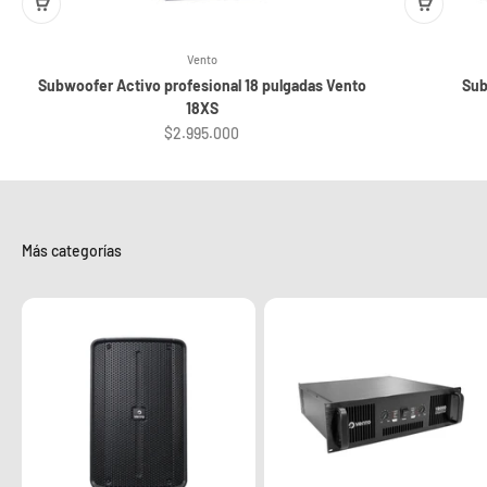
Vento
Subwoofer Activo profesional 18 pulgadas Vento
⁠Su
18XS
Precio de oferta
$2.995.000
Más categorías