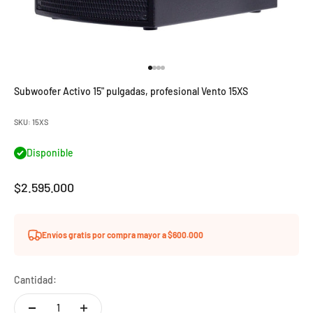
Ir al artículo 1
Ir al artículo 2
Ir al artículo 3
Ir al artículo 4
Subwoofer Activo 15" pulgadas, profesional Vento 15XS
SKU: 15XS
Disponible
Precio de oferta
$2.595.000
Envíos gratis por compra mayor a $600.000
Cantidad: